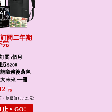
位訂閱二年期
不完
訂閱5個月
券$200
機能商務後背包
大未來 一冊
112
元
5折，總價值13,421元)
1止。GO!