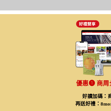
優惠➊
商周
好讀加碼：商
再送好禮：8m