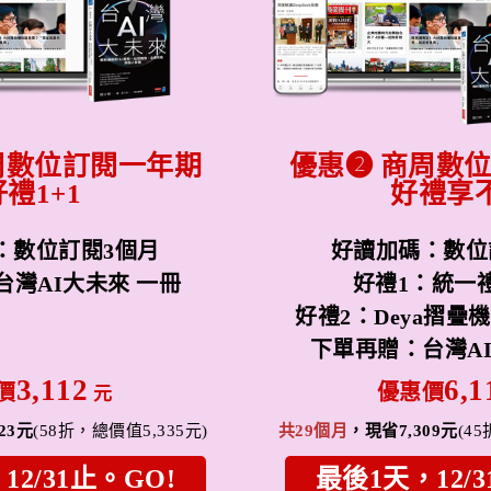
周數位訂閱一年期
優惠➋ 商周
數
好禮1+1
好禮享
：數位訂閱3個月
好讀加碼：
數位
台灣AI大未來 一冊
好禮1：統一禮
好禮2：Deya摺疊
下單再贈：台灣AI
3,112
6,
價
優惠價
元
23元
(58折，總價值5,335元)
共29個月
，現省7,309元
(4
12/31止。GO!
最後1天，12/3