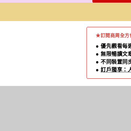
★訂閱商周全方位
● 優先觀看
● 無限暢讀文
● 不同裝置
●
訂戶獨享：