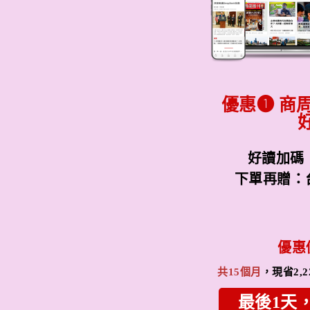
優惠➊ 商
好讀加碼
下單再贈：
優惠
共15個月
，現省2,2
最後1天，