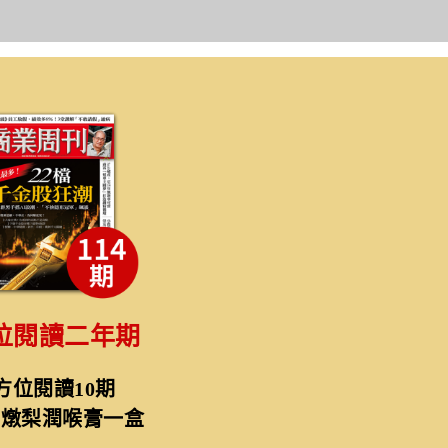
位閱讀二年期
方位閱讀10期
耳燉梨潤喉膏一盒