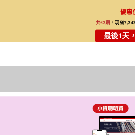
優惠
共62期
，現省7,24
最後1天，