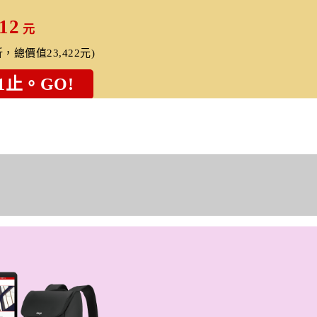
112
元
折，總價值23,422元)
1止。GO!