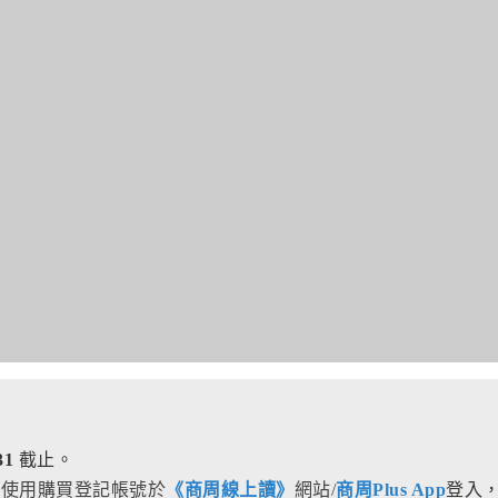
/31
截止。
即使用購買登記帳號於
《商周線上讀》
網站/
商周Plus App
登入